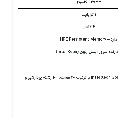
2933 مگاهرتز
1 ترابایت
6 کانال
دارد – HPE Persistent Memory
زنده سرور اینتل زئون (Intel Xeon)
خرید پردازنده‌های سرور مستلزم درک دقیق نیازهای سازمان و شناخت محیط‌های کاری است. سی پی یو سرور Intel Xeon Gold 6248 Processor با ترکیب ۲۰ هسته، ۴۰ رشته پردازشی و