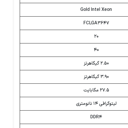
Gold Intel Xeon
FCLGA3647
20
40
2.50 گیگاهرتز
3.90 گیگاهرتز
27.5 مگابایت
لیتوگرافی 14 نانومتری
DDR4