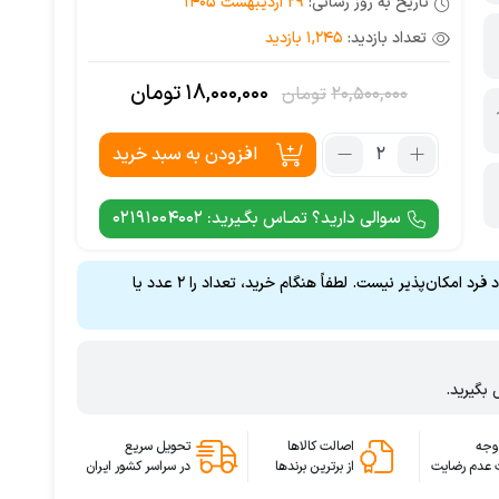
تاریخ به روز رسانی:
29 اردیبهشت 1405
تعداد بازدید:
1,245 بازدید
18,000,000
تومان
20,500,000
تومان
قیمت
قیمت
فعلی:
اصلی:
تعداد:
افزودن به سبد خرید
18,000,000تومان.
20,500,000تومان
سی
بود.
پی
سوالی دارید؟ تمـاس بگـیرید: 02191004002
یو
سرور
Intel
این کالا تنها به‌صورت جفتی عرضه می‌شود و ثبت سفارش برای تعداد فرد امکان‌پذیر نیست. لطفاً هنگام خرید، تعداد را ۲ عدد یا
Xeon
Gold
6248
Processor
بگیرید.
وجه
اصالت کالاها
تحویل سریع
 عدم رضایت
از برترین برندها
در سراسر کشور ایران