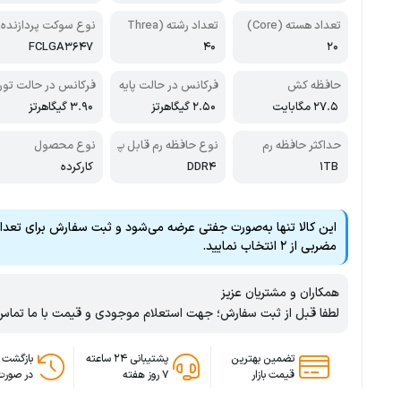
ی Scalable
تعداد هسته (Core)
تعداد رشته (Threa
نوع سوکت پردازنده
d)
FCLGA3647
40
20
حافظه کش
فرکانس در حالت پایه
فرکانس در حالت تور
بو
27.5 مگابایت
2.50 گیگاهرتز
3.90 گیگاهرتز
حداکثر حافظه رم
نوع حافظه رم قابل پ
نوع محصول
شتیبانی
1TB
DDR4
کارکرده
مضربی از ۲ انتخاب نمایید.
همکاران و مشتریان عزیز
لطفا قبل از ثبت سفارش؛ جهت استعلام موجودی و قیمت با ما تماس 
تضمین بهترین
پشتیبانی ۲۴ ساعته
بازگشت 
قیمت بازار
۷ روز هفته
در صورت