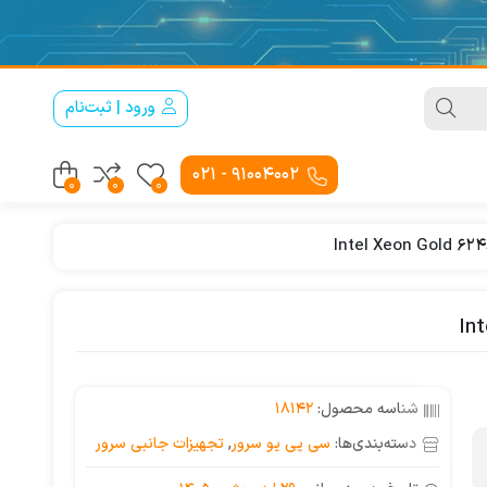
ورود | ثبت‌نام
91004002 - 021
0
0
0
شناسه محصول:
18142
دسته‌بندی‌ها:
سی پی یو سرور
,
تجهیزات جانبی سرور