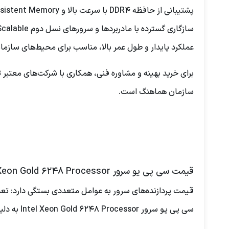
پشتیبانی از حافظه DDR4 با سرعت بالا و HPE Persistent Memory برای ذخیره داده‌های حیاتی.
سازگاری گسترده با مادربردها و سرورهای نسل دوم Scalable با سوکت FCLGA3647.
عملکرد پایدار و طول عمر بالا، مناسب برای محیط‌های سازمان
برای خرید بهینه و مشاوره فنی، همکاری با شرکت‌های معتبر 
سازمان هماهنگ است.
قیمت سی پی یو سرور Intel Xeon Gold 6248 Processor
قیمت پردازنده‌های سرور به عوامل متعددی بستگی دارد: ت
سی پی یو سرور Intel Xeon Gold 6248 Processor به دلیل توان بالا و ویژگی‌های منحصر به فرد، در رده پردازنده‌های حرفه‌ای و Enterprise قرار دارد.