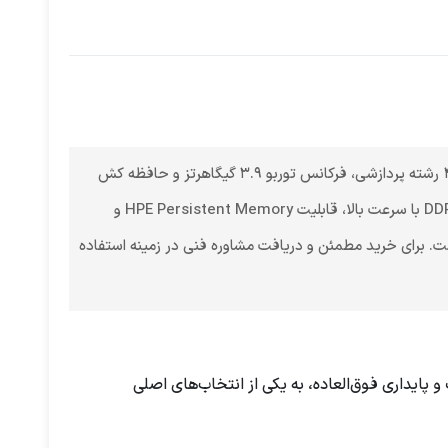
سی پی یو سرور Intel Xeon Gold 6248 Processor ترکیبی از قدرت، پایداری و تکنولوژی پیشرفته است. با ۲۰ هسته، ۴۰ رشته پردازشی، فرکانس توربو ۳.۹ گیگاهرتز و حافظه کش
۲۷.۵ مگابایت، این پردازنده توانایی انجام سنگین‌ترین پردازش‌ها و مدیریت داده‌های حجیم را دارد. پشتیبانی از حافظه DDR4 با سرعت بالا، قابلیت HPE Persistent Memory و
بزرگ تبدیل کرده است. برای خرید مطمئن و دریافت مشاوره فنی در زمینه استفاده
ی پردازشی نسل دوم Scalable اینتل است که با قدرت، دقت و پایداری فوق‌العاده، به یکی از انتخاب‌های اصلی