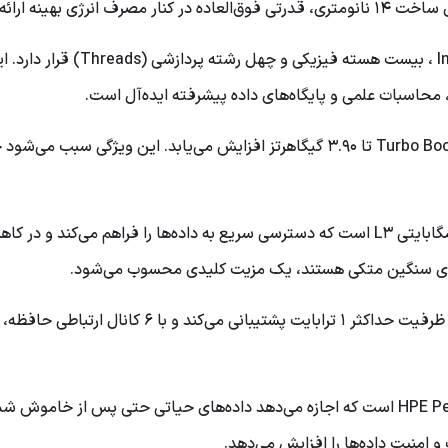
در قلب سی پی یو سرور Processor
 محاسبات علمی و پایگاه‌های داده پیشرفته ایده‌آل است.
فرکانس پایه این پردازنده ۲.۵۰ گیگاهرتز است و در حالت Turbo Boost تا ۳.۹۰ گیگاهرتز ا
یکی از نکات برجسته Xeon Gold 6248، حافظه کش ۲۷.۵ مگابایتی L3 است که دسترسی سریع به د
‌های سنگین متکی هستند، یک مزیت کلیدی محسوب می‌شود.
این پردازنده از حافظه‌های DDR4 با سرعت ۲۹۳۳ مگاهرتز
یکی از ویژگی‌های مهم دیگر، پشتیبانی از HPE Persistent Memory است که اجازه می‌دهد داده‌ه
امنیت داده‌ها را افزایش می‌دهد.