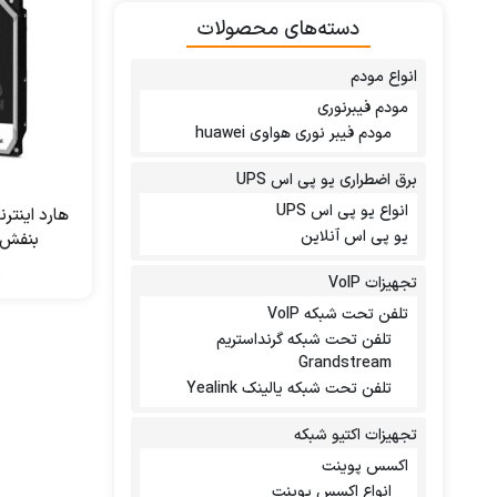
دسته‌های محصولات
انواع مودم
مودم فیبرنوری
مودم فیبر نوری هواوی huawei
برق اضطراری یو پی اس UPS
انواع یو پی اس UPS
هارد اینتر
یو پی اس آنلاین
بنفش 8 ترابایت D
ن
تجهیزات VoIP
تلفن تحت شبکه VoIP
تلفن تحت شبکه گرنداستریم
Grandstream
تلفن تحت شبکه یالینک Yealink
تجهیزات اکتیو شبکه
اکسس پوینت
انواع اکسس پوینت