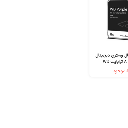
نال وسترن دیجیتال
W
اموجود