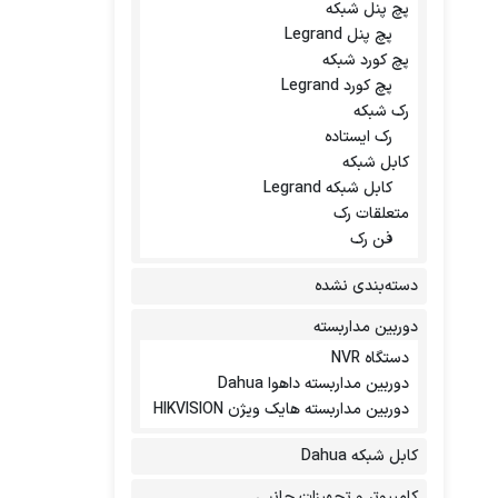
پچ پنل شبکه
پچ پنل Legrand
پچ کورد شبکه
پچ کورد Legrand
رک شبکه
رک ایستاده
کابل شبکه
کابل شبکه Legrand
متعلقات رک
فن رک
دسته‌بندی نشده
دوربین مداربسته
دستگاه NVR
دوربین مداربسته داهوا Dahua
دوربین مداربسته هایک ویژن HIKVISION
کابل شبکه Dahua
کامپیوتر و تجهیزات جانبی