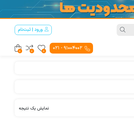
ورود | ثبت‌نام
91004002 - 021
0
0
0
نمایش یک نتیجه