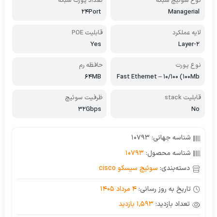
نوع سوئیچ شبکه
تعداد پورت شبکه
24Port
Managerial
لایه عملکرد
قابلیت POE
Yes
2-Layer
نوع پورت
حافظه رم
64MB
Fast Ethernet – 10/100 (100Mb
ps)
قابلیت stack
ظرفیت سوئیچ
32Gbps
No
شناسه جهانی: 10793
شناسه محصول:
10793
دسته‌بندی:
سوئیچ سیسکو cisco
تاریخ به روز رسانی:
4 مرداد 1405
تعداد بازدید:
1,593 بازدید