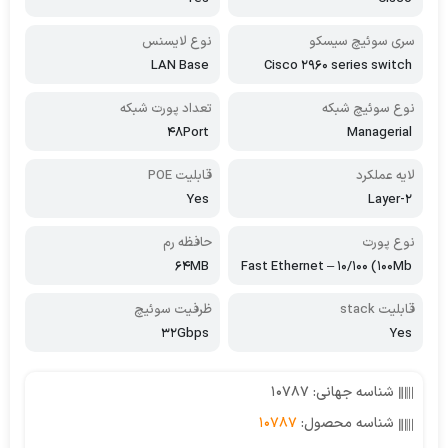
سری سوئیچ سیسکو
نوع لایسنس
LAN Base
Cisco 2960 series switch
نوع سوئیچ شبکه
تعداد پورت شبکه
48Port
Managerial
لایه عملکرد
قابلیت POE
Yes
2-Layer
نوع پورت
حافظه رم
64MB
Fast Ethernet – 10/100 (100Mb
ps)
قابلیت stack
ظرفیت سوئیچ
32Gbps
Yes
شناسه جهانی: 10787
شناسه محصول:
10787