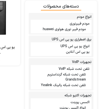
دسته‌های محصولات
انواع مودم
مودم فیبرنوری
مودم فیبر نوری هواوی huawei
برق اضطراری یو پی اس UPS
انواع یو پی اس UPS
یو پی اس آ
یو پی اس آنلاین
L
ن
تجهیزات VoIP
تلفن تحت شبکه VoIP
تلفن تحت شبکه گرنداستریم
Grandstream
تلفن تحت شبکه یالینک Yealink
تجهیزات اکتیو شبکه
اکسس پوینت
انواع اکسس پوینت