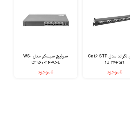
پچ پنل لگراند مدل Cat6 STP
سوئیچ سیسکو مدل WS-
C2960-24PC-L
1U 24Port
ناموجود
ناموجود