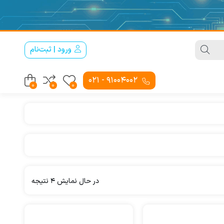
ورود | ثبت‌نام
91004002 - 021
0
0
0
Sorted
در حال نمایش 4 نتیجه
by
latest