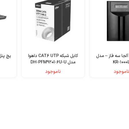
لجا سه فاز – مدل
کابل شبکه CAT6 UTP داهوا
KR-1000
مدل DH-PFM920I-6U-U
اموجود
ناموجود