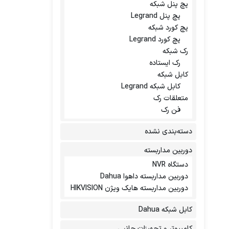
پچ پنل شبکه
پچ پنل Legrand
پچ کورد شبکه
پچ کورد Legrand
رک شبکه
رک ایستاده
کابل شبکه
کابل شبکه Legrand
متعلقات رک
فن رک
دسته‌بندی نشده
دوربین مداربسته
دستگاه NVR
دوربین مداربسته داهوا Dahua
دوربین مداربسته هایک ویژن HIKVISION
کابل شبکه Dahua
کامپیوتر و تجهیزات جانبی