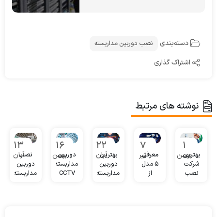
دسته‌بندی
نصب دوربین مداربسته
اشتراک گذاری
نوشته های مرتبط
13
16
22
7
1
بهمن
تیر
آبان
بهمن
آبان
بهترین
معرفی
بهترین
دوربین
نصب
شرکت
5 مدل
دوربین
مداربسته
دوربین
نصب
از
مداربسته
CCTV
مداربسته
دوربین
بهترین
دید در
چیست؟
برای
مدار
دوربین
شب
پارکینگ
بسته
مدار
در 3
بسته
مدل