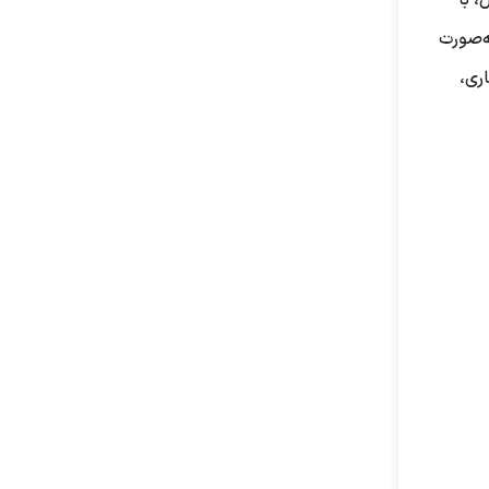
، با
ه‌صورت
ری،