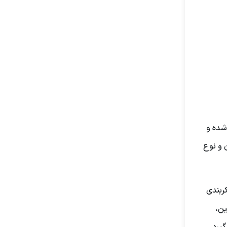
شده و
 و نوع
یکربندی
ین،